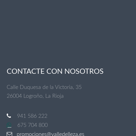
CONTACTE CON NOSOTROS
Calle Duquesa de la Victoria, 35
26004 Logroño, La Rioja
941 586 222
675 704 800
promociones@valledelleza.es