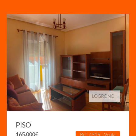
LOGROÑO
PISO
165.000
€
Ref. 4515 - Venta