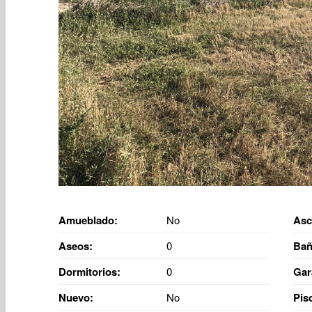
Amueblado:
No
Asc
Aseos:
0
Bañ
Dormitorios:
0
Gar
Nuevo:
No
Pis