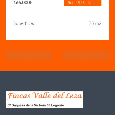
165.000
€
Ref. 4515 - Venta
Superficie:
75 m2
‹
›