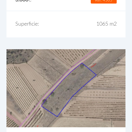
3.000
€
Ref. 4505
Superficie:
1065 m2