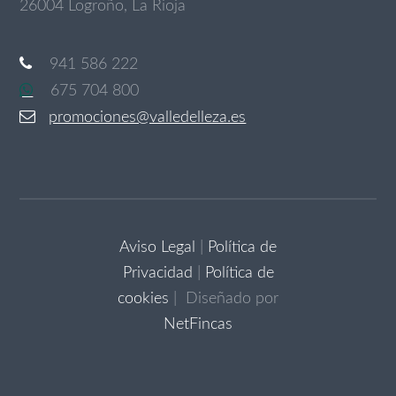
26004 Logroño, La Rioja
941 586 222
675 704 800
promociones@valledelleza.es
Aviso Legal
|
Política de
Privacidad
|
Política de
cookies
| Diseñado por
NetFincas