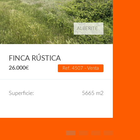
ALBERITE
F
4
FINCA RÚSTICA
26.000
€
Ref. 4507 - Venta
Su
Superficie:
5665 m2