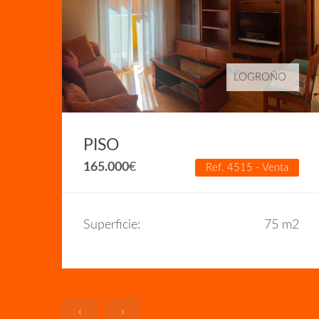
LOGROÑO
PISO
a
165.000
€
Ref. 4515 - Venta
m2
Superficie:
75 m2
‹
›