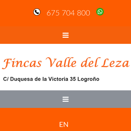
675 704 800
EN