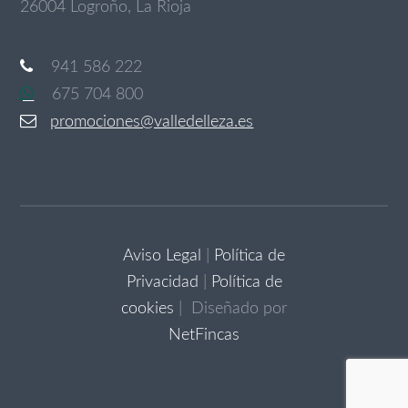
26004 Logroño, La Rioja
941 586 222
675 704 800
promociones@valledelleza.es
Aviso Legal
|
Política de
Privacidad
|
Política de
cookies
| Diseñado por
NetFincas