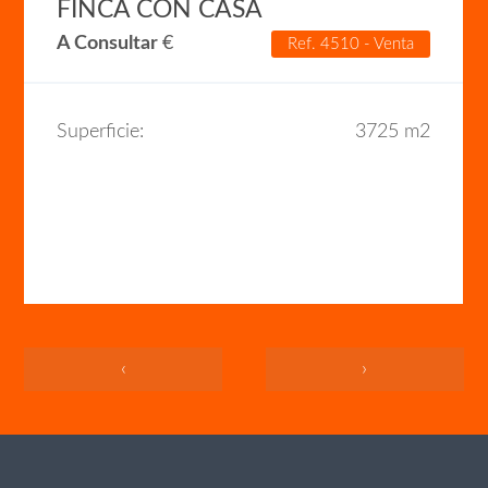
FINCA CON CASA
A Consultar
€
Ref. 4510 - Venta
Superficie:
3725 m2
‹
›