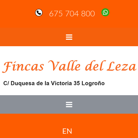
675 704 800
EN