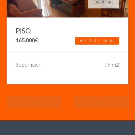
LOGROÑO
PISO
165.000
€
Ref. 4515 - Venta
Superficie:
75 m2
‹
›