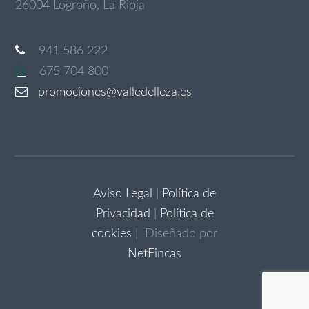
26004 Logroño, La Rioja
941 586 222
675 704 800
promociones@valledelleza.es
Aviso Legal
|
Política de
Privacidad
|
Política de
cookies
| Diseñado por
NetFincas