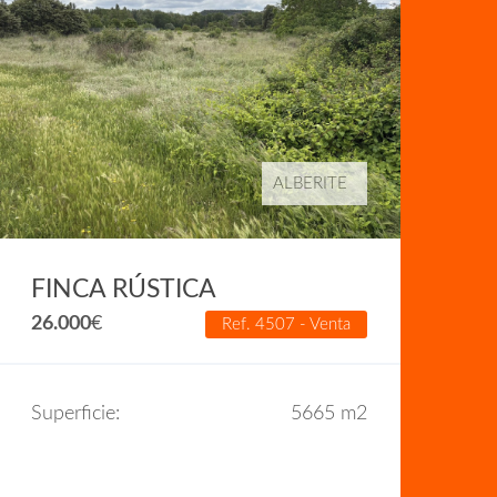
ALBERITE
F
4
FINCA RÚSTICA
26.000
€
Ref. 4507 - Venta
Su
Superficie:
5665 m2