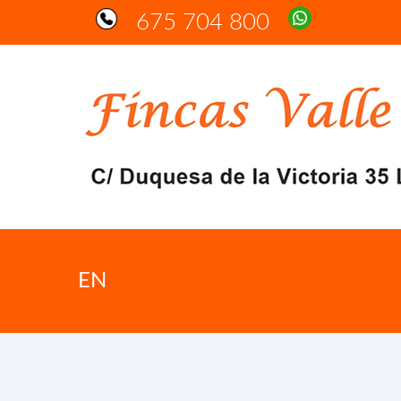
675 704 800
EN