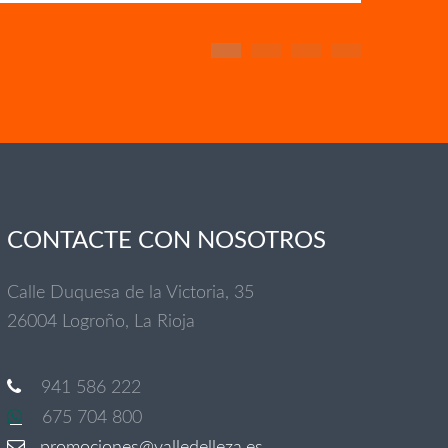
CONTACTE CON NOSOTROS
Calle Duquesa de la Victoria, 35
26004 Logroño, La Rioja
941 586 222
675 704 800