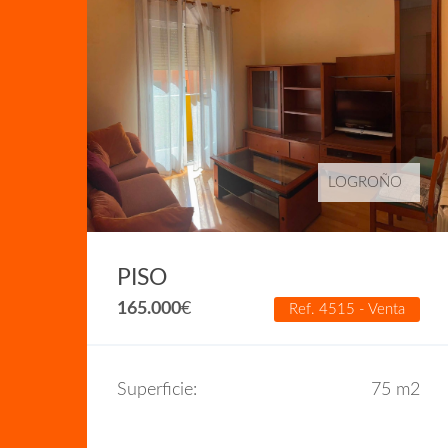
LOGROÑO
PISO
a
165.000
€
Ref. 4515 - Venta
m2
Superficie:
75 m2