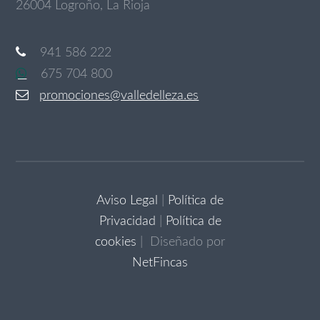
26004 Logroño, La Rioja
941 586 222
675 704 800
promociones@valledelleza.es
Aviso Legal
|
Política de
Privacidad
|
Política de
cookies
| Diseñado por
NetFincas