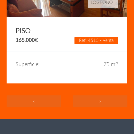
LOGROÑO
PISO
165.000
€
Ref. 4515 - Venta
Superficie:
75 m2
‹
›