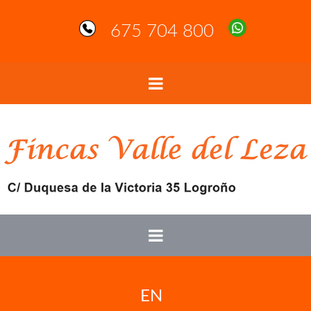
675 704 800
EN