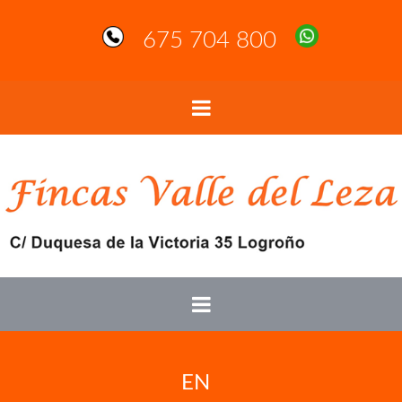
675 704 800
EN