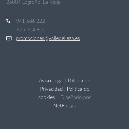
26004 Logroño, La Rioja
941 586 222
675 704 800
promociones@valledelleza.es
Aviso Legal
|
Política de
Privacidad
|
Política de
cookies
| Diseñado por
NetFincas