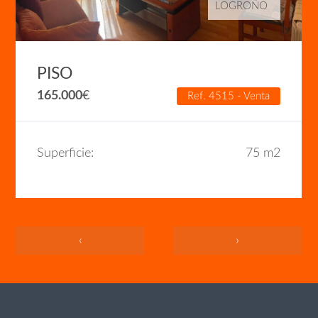
LOGROÑO
PISO
165.000
€
Ref. 4515 - Venta
Superficie:
75 m2
‹
›